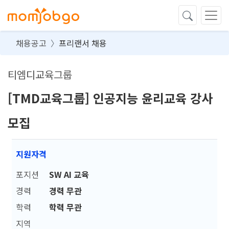
채용공고
프리랜서 채용
티엠디교육그룹
[TMD교육그룹] 인공지능 윤리교육 강사
모집
지원자격
포지션
SW AI 교육
경력
경력 무관
학력
학력 무관
지역