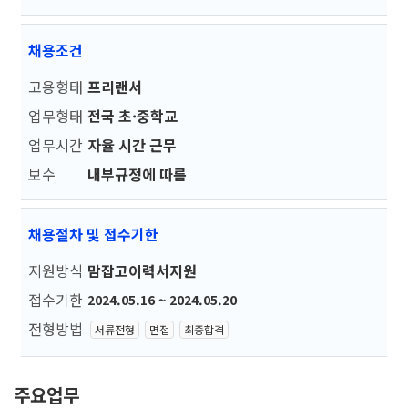
채용조건
고용형태
프리랜서
업무형태
전국 초·중학교
업무시간
자율 시간 근무
보수
내부규정에 따름
채용절차 및 접수기한
지원방식
맘잡고이력서지원
접수기한
2024.05.16 ~ 2024.05.20
전형방법
서류전형
면접
최종합격
주요업무