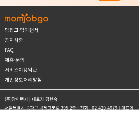
맘잡고·맘이랜서
공지사항
FAQ
제휴·문의
서비스이용약관
개인정보처리방침
(주)맘이랜서 | 대표자 김현숙
서울특별시 송파구 백제고분로 395 2층 | 전화 : 02-420-4979 | 대표메
일 : support@momjobgo.com
사업자번호 142-81-63569 | 통신판매업 2017-서울송파-2189 | 직업
정보제공업 서울동부 2022-16