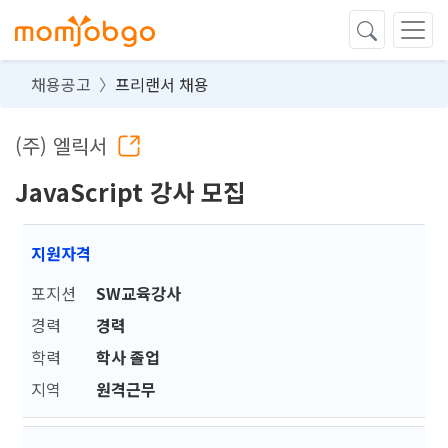
채용공고
프리랜서 채용
(주) 엘릭서
JavaScript 강사 모집
지원자격
포지션
SW교육강사
경력
경력
학력
학사 졸업
지역
원격근무