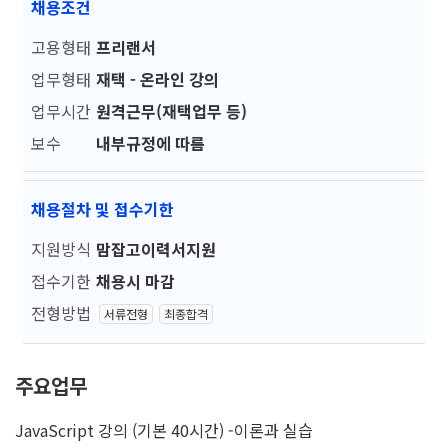
채용조건
고용형태
프리랜서
업무형태
재택 - 온라인 강의
업무시간
원격근무(재택업무 등)
보수
내부규정에 따름
채용절차 및 접수기한
지원방식
맘잡고이력서지원
접수기한
채용시 마감
전형방법
서류전형
최종합격
주요업무
JavaScript 강의 (기본 40시간) -이론과 실습