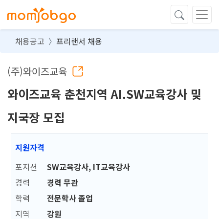
채용공고
프리랜서 채용
(주)와이즈교육
와이즈교육 춘천지역 AI.SW교육강사 밎
지국장 모집
지원자격
포지션
SW교육강사, IT교육강사
경력
경력 무관
학력
전문학사 졸업
지역
강원