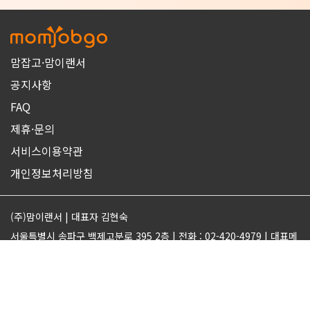
맘잡고·맘이랜서
공지사항
FAQ
제휴·문의
서비스이용약관
개인정보처리방침
(주)맘이랜서 | 대표자 김현숙
서울특별시 송파구 백제고분로 395 2층 | 전화 : 02-420-4979 | 대표메
일 : support@momjobgo.com
사업자번호 142-81-63569 | 통신판매업 2017-서울송파-2189 | 직업
정보제공업 서울동부 2022-16