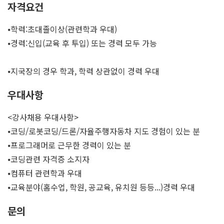
자격요건
⦁학력:초대졸이상(관련학과 우대)
⦁경력:신입(교육 후 투입) 또는 경력 모두 가능
⦁지국장의 경우 학과, 학력 상관없이 경력 우대
우대사항
<강사채용 우대사항>
⦁코딩/로봇코딩/드론/자율주행자동차 지도 경험이 있는 분
⦁프로그래머로 근무한 경력이 있는 분
⦁코딩관련 자격증 소지자
⦁컴퓨터 관련학과 우대
⦁교육분야(홈수업, 학원, 공교육, 유치원 등등...)경력 우대
문의