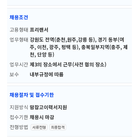
채용조건
고용형태
프리랜서
업무형태
강원도 전역(춘천,원주,강릉 등), 경기 동부(여
주, 이천, 광주, 평택 등), 충북일부지역(충주, 제
천, 단양 등)
업무시간
제3의 장소에서 근무(사전 협의 장소)
보수
내부규정에 따름
채용절차 및 접수기한
지원방식
맘잡고이력서지원
접수기한
채용시 마감
전형방법
서류전형
최종합격