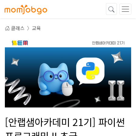
클래스
교육
[안랩샘아카데미 21기] 파이썬
프로그래밍 II 초급