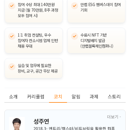
참여 수당 최대 140만원
안랩 ESG 멤버스데이 참여
지급 (월 70만원, 8주 과정
기회
모두 참여 시)
1:1 취업 컨설팅, 우수
수료시 NFT 기반
참여자 컨소시엄 업체 인턴
디지털배지 발급
채용 우대
(안랩블록체인컴퍼니)
실습 및 업무에 필요한
장비, 교구, 공간 무상 제공
소개
커리큘럼
코치
알림
과제
스토리
더보기 -
성주연
2018.3- 엔트리/햄스터/비트브릭을 활용한 컴퓨