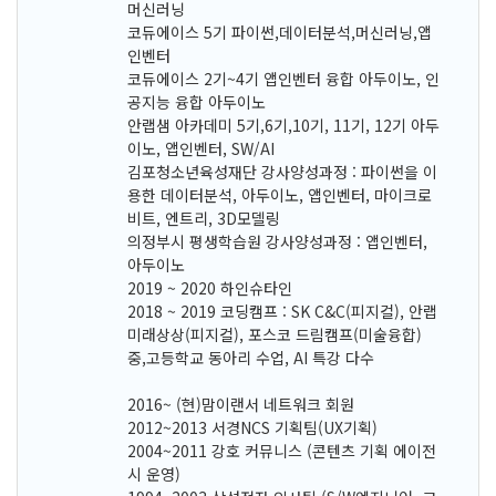
머신러닝
코듀에이스 5기 파이썬,데이터분석,머신러닝,앱
인벤터
코듀에이스 2기~4기 앱인벤터 융합 아두이노, 인
공지능 융합 아두이노
안랩샘 아카데미 5기,6기,10기, 11기, 12기 아두
이노, 앱인벤터, SW/AI
김포청소년육성재단 강사양성과정 : 파이썬을 이
용한 데이터분석, 아두이노, 앱인벤터, 마이크로
비트, 엔트리, 3D모델링
의정부시 평생학습원 강사양성과정 : 앱인벤터,
아두이노
2019 ~ 2020 하인슈타인
2018 ~ 2019 코딩캠프 : SK C&C(피지컬), 안랩
미래상상(피지컬), 포스코 드림캠프(미술융합)
중,고등학교 동아리 수업, AI 특강 다수
2016~ (현)맘이랜서 네트워크 회원
2012~2013 서경NCS 기획팀(UX기획)
2004~2011 강호 커뮤니스 (콘텐츠 기획 에이전
시 운영)