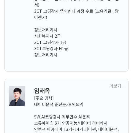
서)
3CT 코딩강사 앱인벤터 과정 수료 (교육기관 : 맘
이랜서)
정보처리기사
사회복지사 2급
3CT 코딩강사 1급
3CT코딩강사 H1급
정보처리기사
더보기 -
임해옥
[주요 경력]
데이터분석 준전문가(ADsP)
SW.AI코딩강사 직무연수 AI윤리
코듀에이스 6기 인공지능/데이터 리터러시
안랩샘 아카데미 13기~14기 파이썬, 데이터분석,