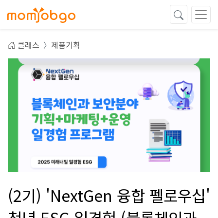
클래스
제품기획
(2기) 'NextGen 융합 펠로우십'
청년 ESG 일경험 (블록체인과