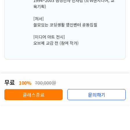
1994~2003 삼성전자 인사팀 (S/W엔지니어, 교
육기획)
[저서]
쓸모있는 코딩생활 앱인벤터 공동집필
[미디어 아트 전시]
오브제 교감 전 (참여 작가)
무료
100%
700,000원
클래스종료
문의하기