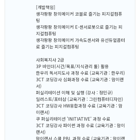
[개발책임]
생각팡팡 창의메이커 코블로 즐기는 피지컬컴퓨
팅
생각팡팡 창의메이커 E-센서로봇으로 즐기는 피
지컬컴퓨팅
생각팡팡 창의메이커 가속도센서와 유선듀얼콥터
로 즐기는 피지컬컴퓨팅
사회복지사 2급
3P 바인더(시간/목표/지식관리 툴) 활용
한우리 독서지도사 과정 수료 (교육기관 : 한우리)
3CT 코딩강사 심화과정 수료 (교육기관 : 맘이랜
서)
퍼실리테이션 이해 및 실행 (강사 : 정민규)
일러스트/포터샵 (교육기관 : 그린컴퓨터디자인)
3CT 코딩강사 HW융합과정 수료 (교육기관 : 맘
이랜서)
쿠 퍼실리테이션 'INITIATIVE' 과정 수료
3CT 코딩강사 파이썬 과정 수료 (교육기관 : 맘이
랜서)
맘이랜서 스쿨 PBL 과정 수료 (교육기관 : 맘이랜