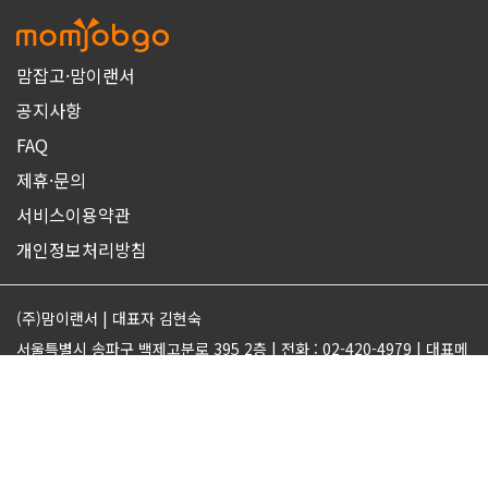
맘잡고·맘이랜서
공지사항
FAQ
제휴·문의
서비스이용약관
개인정보처리방침
(주)맘이랜서 | 대표자 김현숙
서울특별시 송파구 백제고분로 395 2층 | 전화 : 02-420-4979 | 대표메
일 : support@momjobgo.com
사업자번호 142-81-63569 | 통신판매업 2017-서울송파-2189 | 직업
정보제공업 서울동부 2022-16
ⓒMOMELANCER. ALL RIGHTS RESERVED