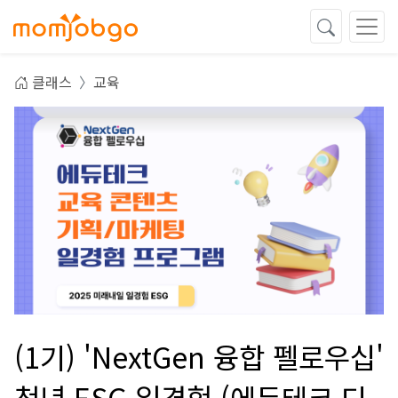
클래스
교육
(1기) 'NextGen 융합 펠로우십'
청년 ESG 일경험 (에듀테크 디