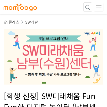
클래스
SW개발
[학생 신청] SW미래채움 Fun
Fun한 디지털 놀이터 (남부센