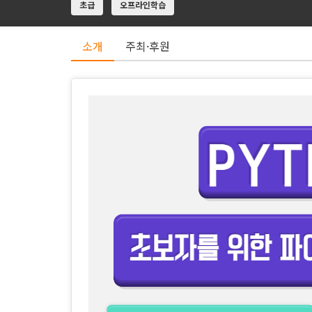
초급
오프라인학습
소개
주최·후원