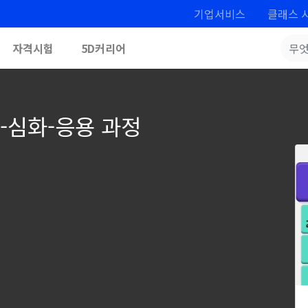
기업서비스
클래스 
자격시험
5D커리어
-심화-응용 과정