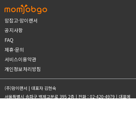
맘잡고·맘이랜서
공지사항
FAQ
제휴·문의
서비스이용약관
개인정보처리방침
(주)맘이랜서 | 대표자 김현숙
서울특별시 송파구 백제고분로 395 2층 | 전화 : 02-420-4979 | 대표메
일 : support@momjobgo.com
사업자번호 142-81-63569 | 통신판매업 2017-서울송파-2189 | 직업
정보제공업 서울동부 2022-16
ⓒMOMELANCER. ALL RIGHTS RESERVED