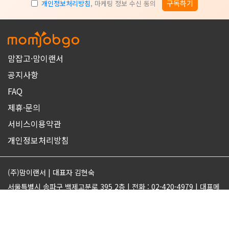
구독하기
개인정보처리방침
, 마케팅 정보 수신 동의
맘잡고·맘이랜서
공지사항
FAQ
제휴·문의
서비스이용약관
개인정보처리방침
(주)맘이랜서 | 대표자 김현숙
서울특별시 송파구 백제고분로 395 2층 | 전화 : 02-420-4979 | 대표메
일 : support@momjobgo.com
사업자번호 142-81-63569 | 통신판매업 2017-서울송파-2189 | 직업