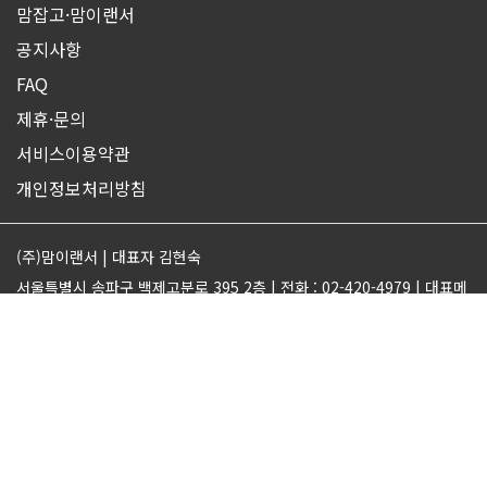
맘잡고·맘이랜서
공지사항
FAQ
제휴·문의
서비스이용약관
개인정보처리방침
(주)맘이랜서 | 대표자 김현숙
서울특별시 송파구 백제고분로 395 2층 | 전화 : 02-420-4979 | 대표메
일 : support@momjobgo.com
사업자번호 142-81-63569 | 통신판매업 2017-서울송파-2189 | 직업
정보제공업 서울동부 2022-16
ⓒMOMELANCER. ALL RIGHTS RESERVED