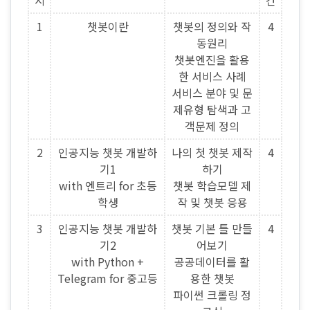
시
간
1
챗봇이란
챗봇의 정의와 작
4
동원리
챗봇엔진을 활용
한 서비스 사례
서비스 분야 및 문
제유형 탐색과 고
객문제 정의
2
인공지능 챗봇 개발하
나의 첫 챗봇 제작
4
기1
하기
with 엔트리 for 초등
챗봇 학습모델 제
학생
작 및 챗봇 응용
3
인공지능 챗봇 개발하
챗봇 기본 틀 만들
4
기2
어보기
with Python +
공공데이터를 활
Telegram for 중고등
용한 챗봇
파이썬 크롤링 정