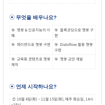
⦿
무엇을 배우나요?
🎯 챗봇 & 인공지능의 이
🎯 블록코딩으로 챗봇 구
해
현
🎯 파이썬으로 챗봇 구현
🎯 Dialoflow 활용 챗봇
구현
🎯 교육용 콘텐츠로 챗봇
🎯 챗봇 교안 개발
제작
⦿
언제 시작하나요?
⏰
10월 4일(화) ~ 11월 15일(화), 매주 화요일, 14시
~18시