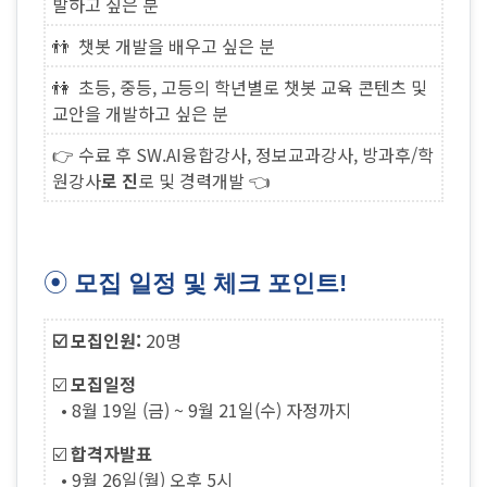
발하고 싶은 분
👬 챗봇 개발을 배우고 싶은
분
👫 초등, 중등, 고등의 학년별로 챗봇 교육 콘텐츠 및
교안을 개발하고 싶은 분
👉 수료 후
SW.AI융합강사, 정보교과강사, 방과후/학
원강사
로 진
로 및 경력개발
👈
⦿
모집 일정 및 체크 포인트!
☑️
모집인원:
20명
☑️
모집일정
• 8월 19일 (금) ~ 9월 21일(수) 자정까지
☑️
합격자발표
• 9월 26일(월) 오후 5시