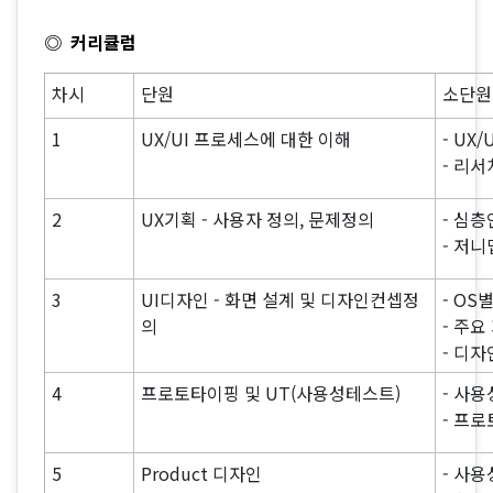
◎ 커리큘럼
차시
단원
소단원
1
UX/UI 프로세스에 대한 이해
- UX
- 리서
2
UX기획 - 사용자 정의, 문제정의
- 심
- 저니
3
UI디자인 - 화면 설계 및 디자인컨셉정
- OS
의
- 주
- 디자
4
프로토타이핑 및 UT(사용성테스트)
- 사
- 프
5
Product 디자인
- 사