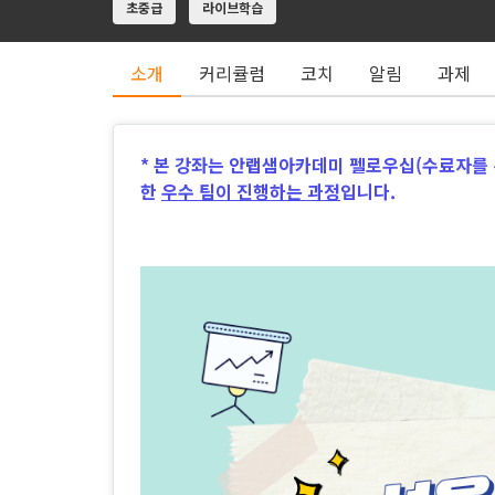
초중급
라이브학습
소개
커리큘럼
코치
알림
과제
* 본 강좌는 안랩샘아카데미 펠로우십(수료자를
한
우수 팀이 진행하는 과정
입니다.