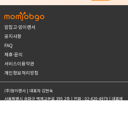
맘잡고·맘이랜서
공지사항
FAQ
제휴·문의
서비스이용약관
개인정보처리방침
(주)맘이랜서 | 대표자 김현숙
서울특별시 송파구 백제고분로 395 2층 | 전화 : 02-420-4979 | 대표메
일 : support@momjobgo.com
사업자번호 142-81-63569 | 통신판매업 2017-서울송파-2189 | 직업
정보제공업 서울동부 2022-16