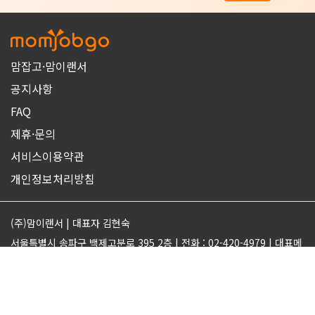
맘잡고·맘이랜서
공지사항
FAQ
제휴·문의
서비스이용약관
개인정보처리방침
(주)맘이랜서 | 대표자 김현숙
서울특별시 송파구 백제고분로 395 2층 | 전화 : 02-420-4979 | 대표메
일 : support@momjobgo.com
사업자번호 142-81-63569 | 통신판매업 2017-서울송파-2189 | 직업
정보제공업 서울동부 2022-16