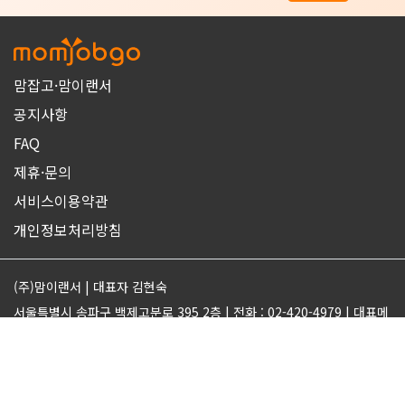
맘잡고·맘이랜서
공지사항
FAQ
제휴·문의
서비스이용약관
개인정보처리방침
(주)맘이랜서 | 대표자 김현숙
서울특별시 송파구 백제고분로 395 2층 | 전화 : 02-420-4979 | 대표메
일 : support@momjobgo.com
사업자번호 142-81-63569 | 통신판매업 2017-서울송파-2189 | 직업
정보제공업 서울동부 2022-16