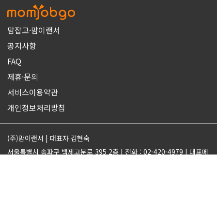
맘잡고·맘이랜서
공지사항
FAQ
제휴·문의
서비스이용약관
개인정보처리방침
(주)맘이랜서 | 대표자 김현숙
서울특별시 송파구 백제고분로 395 2층 | 전화 : 02-420-4979 | 대표메
일 : support@momjobgo.com
사업자번호 142-81-63569 | 통신판매업 2017-서울송파-2189 | 직업
정보제공업 서울동부 2022-16
ⓒMOMELANCER. ALL RIGHTS RESERVED