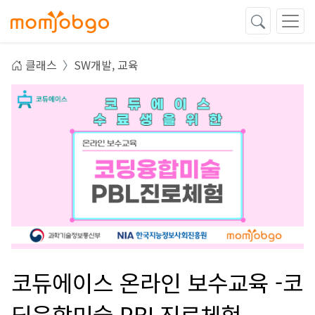
클래스
SW개발,
교육
코듀에이스 온라인 보수교육 -코
딩융합미술 PBL진로체험