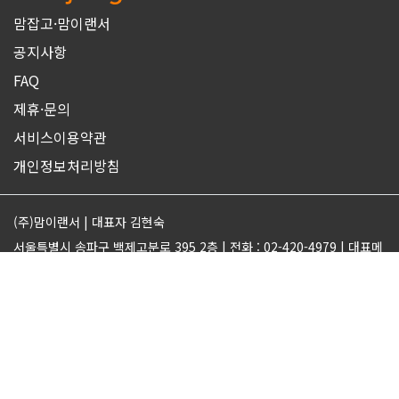
맘잡고·맘이랜서
공지사항
FAQ
제휴·문의
서비스이용약관
개인정보처리방침
(주)맘이랜서 | 대표자 김현숙
서울특별시 송파구 백제고분로 395 2층 | 전화 : 02-420-4979 | 대표메
일 : support@momjobgo.com
사업자번호 142-81-63569 | 통신판매업 2017-서울송파-2189 | 직업
정보제공업 서울동부 2022-16
ⓒMOMELANCER. ALL RIGHTS RESERVED