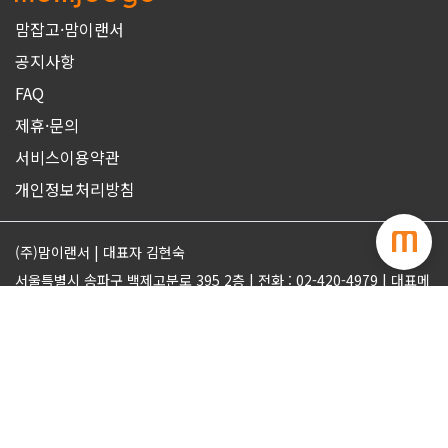
맘잡고·맘이랜서
공지사항
FAQ
제휴·문의
서비스이용약관
개인정보처리방침
(주)맘이랜서 | 대표자 김현숙
서울특별시 송파구 백제고분로 395 2층 | 전화 : 02-420-4979 | 대표메
일 : support@momjobgo.com
사업자번호 142-81-63569 | 통신판매업 2017-서울송파-2189 | 직업
정보제공업 서울동부 2022-16
ⓒMOMELANCER. ALL RIGHTS RESERVED