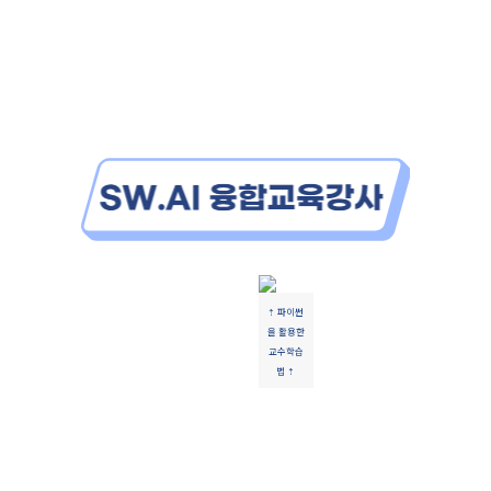
⇡ 파이썬
을 활용한
교수학습
법
⇡