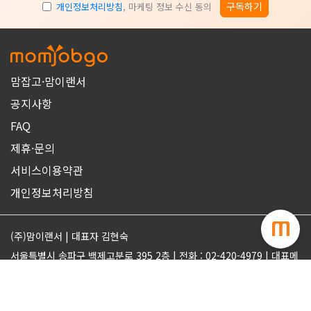
구독하기
개인정보처리방침
, 마케팅 정보 수신 동의
맘잡고·맘이랜서
공지사항
FAQ
제휴·문의
서비스이용약관
개인정보처리방침
(주)맘이랜서 | 대표자 김현숙
서울특별시 송파구 백제고분로 395 2층 | 전화 : 02-420-4979 | 대표메
일 : support@momjobgo.com
사업자번호 142-81-63569 | 통신판매업 2017-서울송파-2189 | 직업