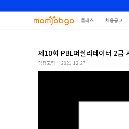
클래스
채용공고
제10회 PBL퍼실리테이터 2급
맘잡고팀
2021-12-27